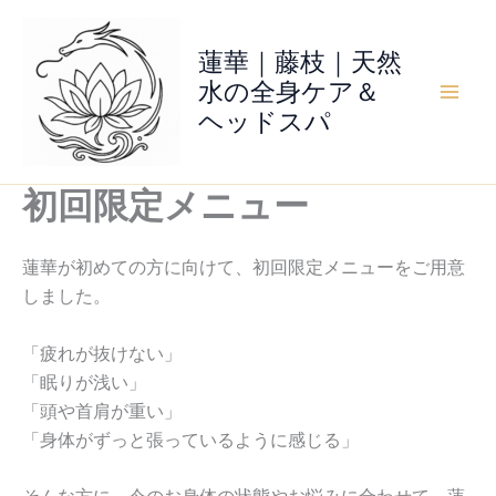
内
容
蓮華｜藤枝｜天然
を
水の全身ケア＆
ス
ヘッドスパ
キ
ッ
プ
初回限定メニュー
蓮華が初めての方に向けて、初回限定メニューをご用意
しました。
「疲れが抜けない」
「眠りが浅い」
「頭や首肩が重い」
「身体がずっと張っているように感じる」